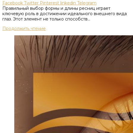
Facebook
Twitter
Pinterest
linkedin
Telegram
Правильный выбор формы и длины ресниц играет
ключевую роль в достижении идеального внешнего вида
глаз. Этот элемент не только способств...
Продолжить чтение