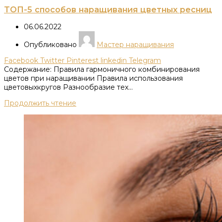
ТОП-5 способов наращивания цветных ресниц
06.06.2022
Опубликовано
Мастер наращивания
Facebook
Twitter
Pinterest
linkedin
Telegram
Содержание: Правила гармоничного комбинирования
цветов при наращивании Правила использования
цветовыхкругов Разнообразие тех...
Продолжить чтение