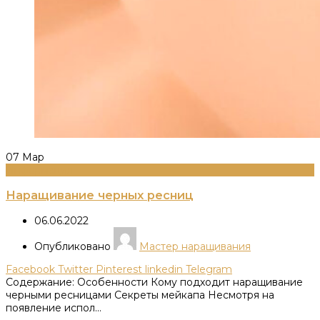
07
Мар
Информация
Наращивание черных ресниц
06.06.2022
Опубликовано
Мастер наращивания
Facebook
Twitter
Pinterest
linkedin
Telegram
Содержание: Особенности Кому подходит наращивание
черными ресницами Секреты мейкапа Несмотря на
появление испол...