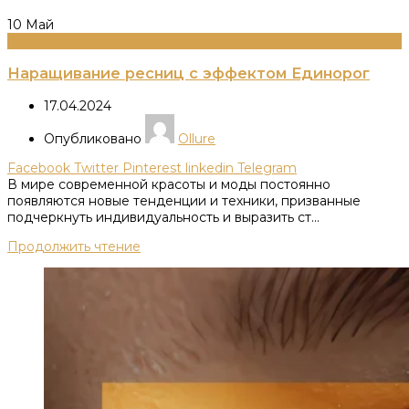
10
Май
Информация
Наращивание ресниц с эффектом Единорог
17.04.2024
Опубликовано
Ollure
Facebook
Twitter
Pinterest
linkedin
Telegram
В мире современной красоты и моды постоянно
появляются новые тенденции и техники, призванные
подчеркнуть индивидуальность и выразить ст...
Продолжить чтение