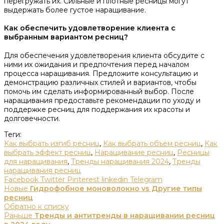
перегружать их. Сильные и плотные ресницы могут
выдержать более густое наращивание.
Как обеспечить удовлетворение клиента с
выбранным вариантом ресниц?
Для обеспечения удовлетворения клиента обсудите с
ними их ожидания и предпочтения перед началом
процесса наращивания. Предложите консультацию и
демонстрацию различных стилей и вариантов, чтобы
помочь им сделать информированный выбор. После
наращивания предоставьте рекомендации по уходу и
поддержке ресниц для поддержания их красоты и
долговечности.
Теги:
Как выбрать изгиб ресниц
,
Как выбрать объем ресниц
,
Как
выбрать эффект ресниц
,
Наращивание ресниц
,
Ресницы
для наращивания
,
Тренды наращивания 2024
,
Тренды
наращивания ресниц
Facebook
Twitter
Pinterest
linkedin
Telegram
Новые
Гидрофобное моноволокно vs Другие типы
ресниц
Обратно к списку
Раньше
Тренды и антитренды в наращивании ресниц