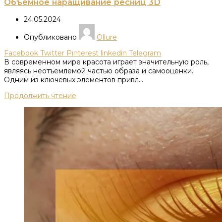
Объемное наращивание ресниц 3D
24.05.2024
Опубликовано
Ollure
Facebook
Twitter
Pinterest
linkedin
Telegram
В современном мире красота играет значительную роль,
являясь неотъемлемой частью образа и самооценки.
Одним из ключевых элементов привл...
Продолжить чтение