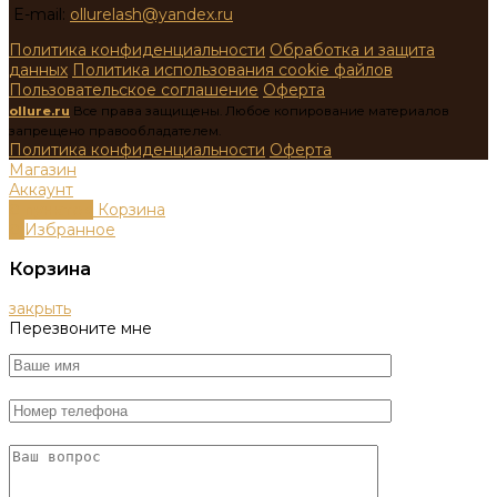
E-mail:
ollurelash@yandex.ru
Политика конфиденциальности
Обработка и защита
данных
Политика использования cookie файлов
Пользовательское соглашение
Оферта
ollure.ru
Все права защищены. Любое копирование материалов
запрещено правообладателем.
Политика конфиденциальности
Оферта
Магазин
Аккаунт
0
пунктов
Корзина
0
Избранное
Корзина
закрыть
Перезвоните мне