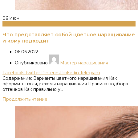
06
Июн
Информация
Что представляет собой цветное наращивание
и кому подходит
06.06.2022
Опубликовано
Мастер наращивания
Facebook
Twitter
Pinterest
linkedin
Telegram
Содержание: Варианты цветного наращивания Как
оформить взгляд: схемы наращивания Правила подбора
оттенков Как правильно у...
Продолжить чтение