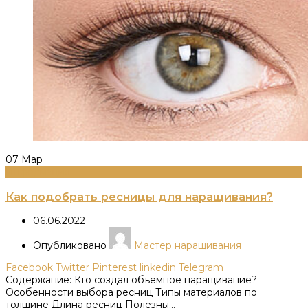
07
Мар
Информация
Как подобрать ресницы для наращивания?
06.06.2022
Опубликовано
Мастер наращивания
Facebook
Twitter
Pinterest
linkedin
Telegram
Содержание: Кто создал объемное наращивание?
Особенности выбора ресниц Типы материалов по
толщине Длина ресниц Полезны...