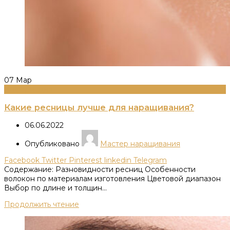
07
Мар
Информация
Какие ресницы лучше для наращивания?
06.06.2022
Опубликовано
Мастер наращивания
Facebook
Twitter
Pinterest
linkedin
Telegram
Содержание: Разновидности ресниц Особенности
волокон по материалам изготовления Цветовой диапазон
Выбор по длине и толщин...
Продолжить чтение