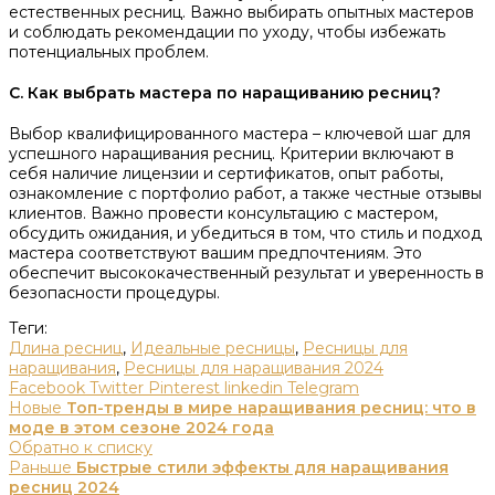
естественных ресниц. Важно выбирать опытных мастеров
и соблюдать рекомендации по уходу, чтобы избежать
потенциальных проблем.
C. Как выбрать мастера по наращиванию ресниц?
Выбор квалифицированного мастера – ключевой шаг для
успешного наращивания ресниц. Критерии включают в
себя наличие лицензии и сертификатов, опыт работы,
ознакомление с портфолио работ, а также честные отзывы
клиентов. Важно провести консультацию с мастером,
обсудить ожидания, и убедиться в том, что стиль и подход
мастера соответствуют вашим предпочтениям. Это
обеспечит высококачественный результат и уверенность в
безопасности процедуры.
Теги:
Длина ресниц
,
Идеальные ресницы
,
Ресницы для
наращивания
,
Ресницы для наращивания 2024
Facebook
Twitter
Pinterest
linkedin
Telegram
Новые
Топ-тренды в мире наращивания ресниц: что в
моде в этом сезоне 2024 года
Обратно к списку
Раньше
Быстрые стили эффекты для наращивания
ресниц 2024