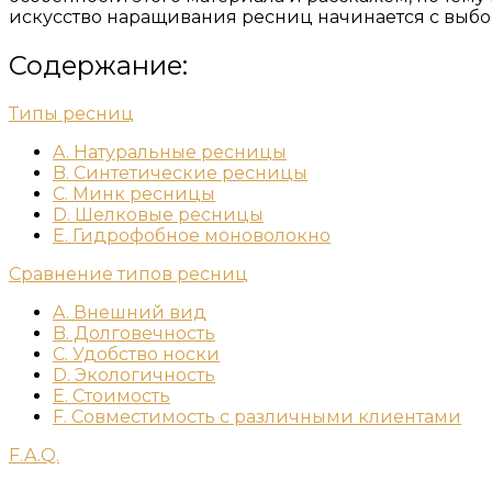
искусство наращивания ресниц начинается с выбора
Содержание:
Типы ресниц
A. Натуральные ресницы
B. Синтетические ресницы
C. Минк ресницы
D. Шелковые ресницы
E. Гидрофобное моноволокно
Сравнение типов ресниц
A. Внешний вид
B. Долговечность
C. Удобство носки
D. Экологичность
E. Стоимость
F. Совместимость с различными клиентами
F.A.Q.