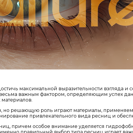
достичь максимальной выразительности взгляда и 
весьма важным фактором, определяющим успех данн
 материалов.
 но решающую роль играют материалы, применяемые
рмирование привлекательного вида ресниц и обеспе
есниц, причем особое внимание уделяется гидрофо
 именно правильный выбор типа ресниц играет важн