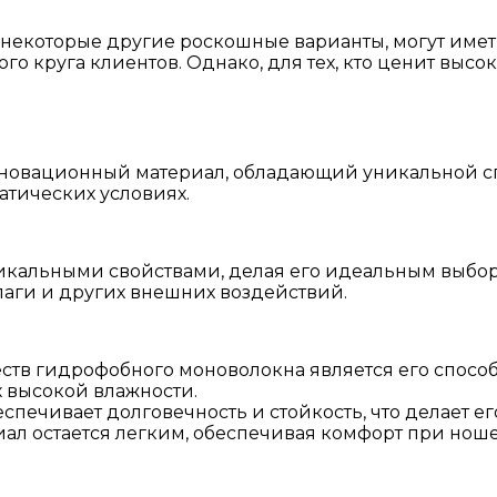
некоторые другие роскошные варианты, могут иметь
о круга клиентов. Однако, для тех, кто ценит высоко
новационный материал, обладающий уникальной спо
тических условиях.
альными свойствами, делая его идеальным выбором 
лаги и других внешних воздействий.
в гидрофобного моноволокна является его способно
 высокой влажности.
печивает долговечность и стойкость, что делает е
иал остается легким, обеспечивая комфорт при нош