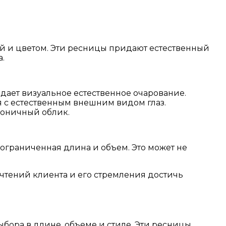
й и цветом. Эти ресницы придают естественный
.
дает визуальное естественное очарование.
я с естественным внешним видом глаз.
моничный облик.
ограниченная длина и объем. Это может не
тений клиента и его стремления достичь
бора в длине, объеме и стиле. Эти ресницы