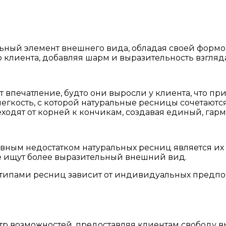
ьный элемент внешнего вида, обладая своей формо
клиента, добавляя шарм и выразительность взгляда
впечатление, будто они выросли у клиента, что при
легкость, с которой натуральные ресницы сочетаютс
одят от корней к кончикам, создавая единый, гар
вным недостатком натуральных ресниц является их 
е ищут более выразительный внешний вид.
ипами ресниц зависит от индивидуальных предпоч
 возможностей, предоставляя клиентам свободу вы