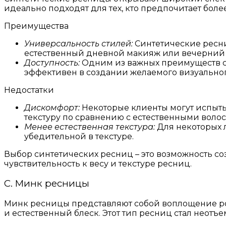
идеально подходят для тех, кто предпочитает бол
Преимущества
Универсальность стилей:
Синтетические ресни
естественный дневной макияж или вечерний г
Доступность:
Одним из важных преимуществ си
эффективен в создании желаемого визуальног
Недостатки
Дискомфорт:
Некоторые клиенты могут испыты
текстуру по сравнению с естественными воло
Менее естественная текстура:
Для некоторых л
убедительной в текстуре.
Выбор синтетических ресниц – это возможность с
чувствительность к весу и текстуре ресниц.
C. Минк ресницы
Минк ресницы представляют собой воплощение ро
и естественный блеск. Этот тип ресниц стал неот