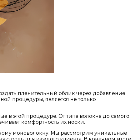
создать пленительный облик через добавление
ой процедуры, является не только
 в этой процедуре. От типа волокна до самого
чивает комфортность их носки.
бному моноволокну. Мы рассмотрим уникальные
ую роль для каждого клиента. В конечном итоге,