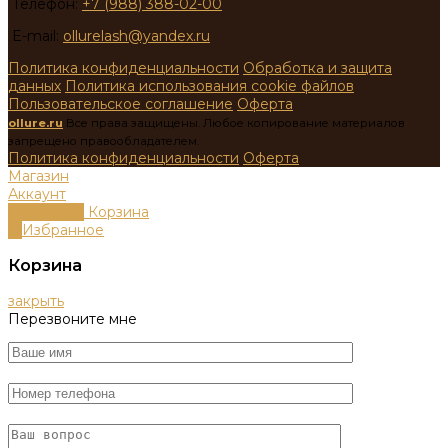
Телефон:
+7 (988) 388-02-00
E-mail:
ollurelash@yandex.ru
Политика конфиденциальности
Обработка и защита
данных
Политика использования cookie файлов
Пользовательское соглашение
Оферта
ollure.ru
Все права защищены. Любое копирование материалов
запрещено правообладателем.
Политика конфиденциальности
Оферта
Магазин
Аккаунт
0
пунктов
Корзина
0
Избранное
Корзина
закрыть
Перезвоните мне