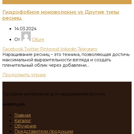
Информация
Гидрофобное моноволокно vs Другие типы
ресниц
14.03.2024
От
Ollure
Facebook
Twitter
Pinterest
linkedin
Telegram
Наращивание ресниц – это техника, позволяющая достичь
максимальной выразительности взгляда и создать
пленительный облик через добавлени...
Продолжить чтение
Продажа материалов для наращивания ресниц
НАВИГАЦИЯ
Главная
Каталог
Обучение
Представители продукции