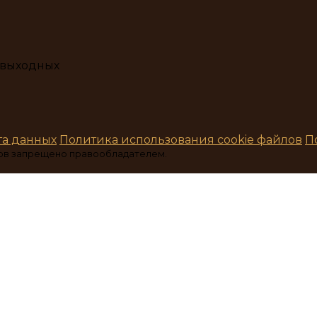
з выходных
та данных
Политика использования cookie файлов
П
ов запрещено правообладателем.