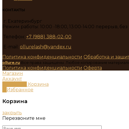
КОНТАКТЫ
г. Екатеринбург
Режим работы: 10:00 -18:00, 13:00-14:00 перерыв, бе
Телефон:
+7 (988) 388-02-00
E-mail:
ollurelash@yandex.ru
Политика конфиденциальности
Обработка и защи
ollure.ru
Все права защищены. Любое копирование материал
Политика конфиденциальности
Оферта
Магазин
Аккаунт
0
пунктов
Корзина
0
Избранное
Корзина
закрыть
Перезвоните мне