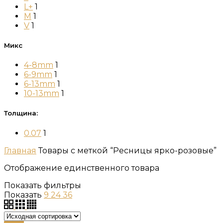
L+
1
M
1
V
1
Микс
4-8mm
1
6-9mm
1
6-13mm
1
10-13mm
1
Толщина:
0.07
1
Главная
Товары с меткой “Ресницы ярко-розовые”
Отображение единственного товара
Показать фильтры
Показать
9
24
36