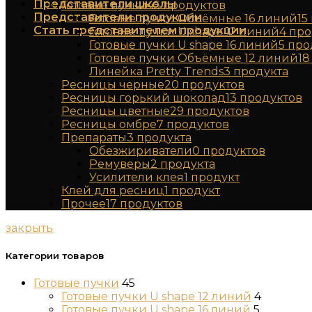
Представители школы
Готовые пучки
45
продуктов
Представители продукции
Готовые пучки Объёмные 16 линий
15
Стать представителем продукции
Готовые пучки U shape 12 линий
4
про
Готовые пучки U shape 16 линий
5
про
Готовые пучки Объёмные 12 линий
18
Линейка Pretty Trends
3
продукта
Ресницы черные
20
продуктов
Ресницы горький шоколад
13
продуктов
Ресницы цветные
29
продуктов
Ресницы омбре
7
продуктов
Препараты
3
продукта
Обезжириватели
0
продуктов
Ремуверы
2
продукта
Усилители клея
1
продукт
Клей для ресниц
1
продукт
Прочее
17
продуктов
закрыть
Категории товаров
Готовые пучки
45
Готовые пучки U shape 12 линий
4
Готовые пучки U shape 16 линий
5