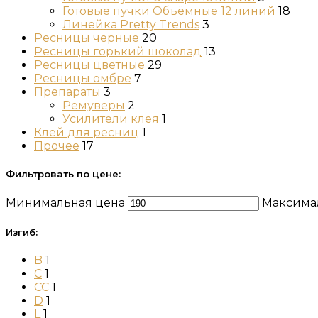
Готовые пучки Объёмные 12 линий
18
Линейка Pretty Trends
3
Ресницы черные
20
Ресницы горький шоколад
13
Ресницы цветные
29
Ресницы омбре
7
Препараты
3
Ремуверы
2
Усилители клея
1
Клей для ресниц
1
Прочее
17
Фильтровать по цене:
Минимальная цена
Максима
Изгиб:
B
1
C
1
CC
1
D
1
L
1