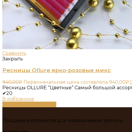
Сравнить
Закрыть
Ресницы Ollure ярко-розовые микс
940,00
₽
Первоначальная цена составляла 940,00₽.
Ресницы OLLURE “Цветные” Самый большой ассорт
✔20
В избранное
Выберите параметры
Продажа материалов для наращивания ресниц