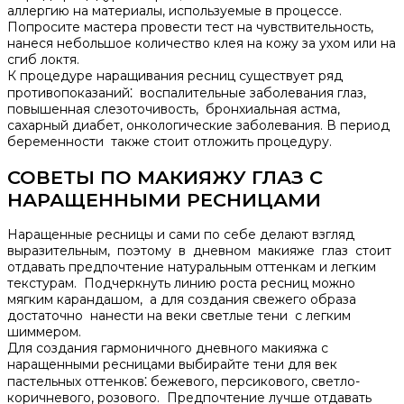
аллергию на материалы, используемые в процессе.​
Попросите мастера провести тест на чувствительность,
нанеся небольшое количество клея на кожу за ухом или на
сгиб локтя.
К процедуре наращивания ресниц существует ряд
противопоказаний⁚ воспалительные заболевания глаз,
повышенная слезоточивость, бронхиальная астма,
сахарный диабет, онкологические заболевания.​ В период
беременности также стоит отложить процедуру.​
СОВЕТЫ ПО МАКИЯЖУ ГЛАЗ С
НАРАЩЕННЫМИ РЕСНИЦАМИ
Наращенные ресницы и сами по себе делают взгляд
выразительным, поэтому в дневном макияже глаз стоит
отдавать предпочтение натуральным оттенкам и легким
текстурам.​ Подчеркнуть линию роста ресниц можно
мягким карандашом, а для создания свежего образа
достаточно нанести на веки светлые тени с легким
шиммером.​
Для создания гармоничного дневного макияжа с
наращенными ресницами выбирайте тени для век
пастельных оттенков⁚ бежевого, персикового, светло-
коричневого, розового. Предпочтение лучше отдавать