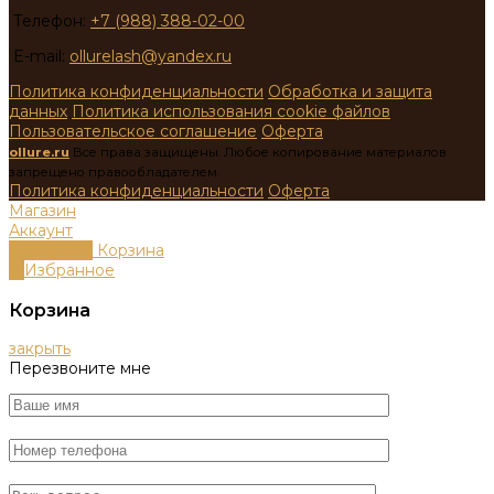
Телефон:
+7 (988) 388-02-00
E-mail:
ollurelash@yandex.ru
Политика конфиденциальности
Обработка и защита
данных
Политика использования cookie файлов
Пользовательское соглашение
Оферта
ollure.ru
Все права защищены. Любое копирование материалов
запрещено правообладателем.
Политика конфиденциальности
Оферта
Магазин
Аккаунт
0
пунктов
Корзина
0
Избранное
Корзина
закрыть
Перезвоните мне