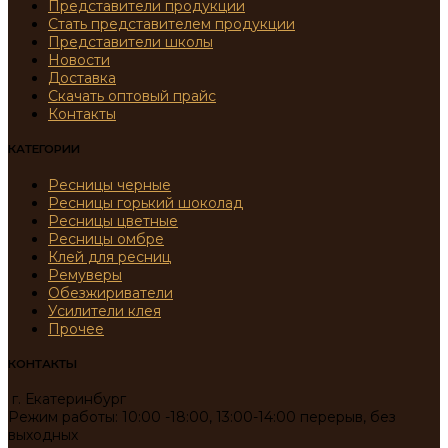
Представители продукции
Стать представителем продукции
Представители школы
Новости
Доставка
Скачать оптовый прайс
Контакты
КАТЕГОРИИ
Ресницы черные
Ресницы горький шоколад
Ресницы цветные
Ресницы омбре
Клей для ресниц
Ремуверы
Обезжириватели
Усилители клея
Прочее
КОНТАКТЫ
г. Екатеринбург
Режим работы: 10:00 -18:00, 13:00-14:00 перерыв, без
выходных