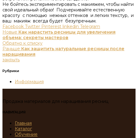
Не бойтесь экспериментировать с макияжем, чтобы найти
свой идеальный образ!​ Подчеркивайте естественную
красоту с помощью нежных оттенков и легких текстур, и
ваш макияж всегда будет безупречным.​
Facebook
Twitter
Pinterest
linkedin
Telegram
Новые
Как нарастить ресницы для увеличения
объема: секреты мастеров
Обратно к списку
Раньше
Как защитить натуральные ресницы после
наращивания
закрыть
Рубрики
Информация
Продажа материалов для наращивания ресниц
НАВИГАЦИЯ
Главная
Каталог
Обучение