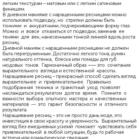
легким текстурам – матовым или с легким сатиновым
финишем.​
В дневном макияже с наращенными ресницами можно
использовать подводку, но стрелки должны быть
тонкими и аккуратными, подчеркивающими форму глаз.​
Можно и вовсе отказаться от подводки, заменив ее
тенями для век, нанесенными тонкой линией вдоль роста
ресниц.​
Дневной макияж с наращенными ресницами не должен
быть перегруженным. Достаточно легкого тона, румян
натурального оттенка, блеска или помады для губ
нюдовых тонов.​ Гармоничный образ ⸺ это сочетание
выразительного взгляда и естественной красоты.​
Наращивание ресниц – прекрасный способ сделать взгляд
выразительнее и привлекательнее.​ Правильно
подобранная техника и грамотный уход позволят
наслаждаться результатом долгое время.​ Помните о
важности выбора опытного мастера и качественных
материалов — это гарант безопасности и отличного
результата.​
Наращивание ресниц – это не просто дань моде, это
инвестиция в свою красоту и уверенность.​ Выразительный
взгляд без ежедневных усилий поможет чувствовать себя
привлекательной в любой ситуации, будь то рабочая
встреча или романтическое свидание.