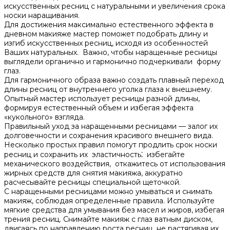
искусственных ресниц с натуральными и увеличения срока
носки наращивания.​
Для достижения максимально естественного эффекта в
дневном макияже мастер поможет подобрать длину и
изгиб искусственных ресниц, исходя из особенностей
Ваших натуральных. Важно, чтобы наращенные ресницы
выглядели органично и гармонично подчеркивали форму
глаз.​
Для гармоничного образа важно создать плавный переход
длины ресниц от внутреннего уголка глаза к внешнему.​
Опытный мастер использует ресницы разной длины,
формируя естественный объем и избегая эффекта
«кукольного» взгляда.​
Правильный уход за наращенными ресницами — залог их
долговечности и сохранения красивого внешнего вида.​
Несколько простых правил помогут продлить срок носки
ресниц и сохранить их эластичность⁚ избегайте
механического воздействия, откажитесь от использования
жирных средств для снятия макияжа, аккуратно
расчесывайте ресницы специальной щеточкой.​
С наращенными ресницами можно умываться и снимать
макияж, соблюдая определенные правила.​ Используйте
мягкие средства для умывания без масел и жиров, избегая
трения ресниц.​ Снимайте макияж с глаз ватным диском,
двигаясь по направлению роста ресниц, не растягивая их.​