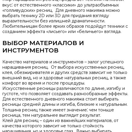
вкус⁚ от естественного «классики» до ультраобъемных
«голливудских» ресниц.​ Для дневного макияжа можно
выбрать технику 2D или 3D для придания взгляду
выразительности без излишней драматичности.​
Любительницам более ярких образов подойдут техники с
созданием эффекта «лисьего» или «беличьего» взгляда.​
ВЫБОР МАТЕРИАЛОВ И
ИНСТРУМЕНТОВ
Качество материалов и инструментов – залог успешного
наращивания ресниц.​ От выбора искусственных ресниц,
клея, обезжиривателя и других средств зависит не только
внешний вид, но и здоровье натуральных ресниц, а также
комфорт во время и после процедуры.​
Искусственные ресницы различаются по длине, изгибу и
густоте, что позволяет создавать разнообразные эффекты.
Для естественного дневного макияжа стоит выбирать
ресницы средней длины и изгиба, близкие к натуральным.
Толщина ресниц также имеет значение⁚ чем тоньше
ресница, тем натуральнее выглядит результат.​
Клей для ресниц – один из важнейших материалов, от
качества которого зависит не только стойкость
наращивания, но и здоровье глаз.​ Важно выбирать